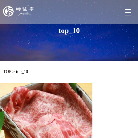
メ
top_10
TOP
>
top_10